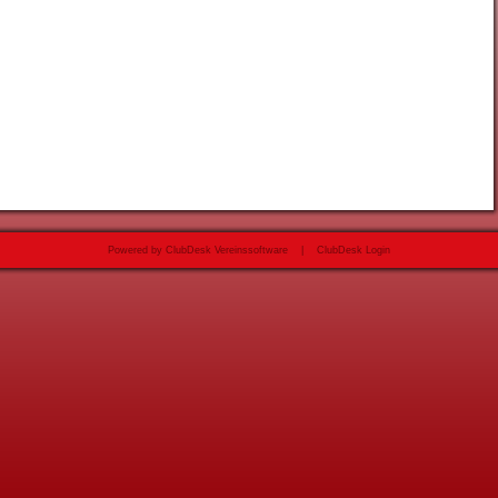
Powered by ClubDesk Vereinssoftware
|
ClubDesk Login