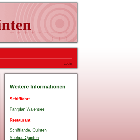
inten
Login
Weitere Informationen
Schifffahrt
Fahrplan Walensee
Restaurant
Schifflände, Quinten
Seehus Quinten