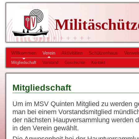
Militäschüt
Willkommen
Verein
Aktivitäten
Schützenhaus
Verwei
Mitgliedschaft
Vorstand
Geschichte
Kontakt
Mitgliedschaft
Um im MSV Quinten Mitglied zu werden ge
man bei einem Vorstandsmitglied mündlich 
der nächsten Haupversammlung werden di
in den Verein gewählt.
Die Anwesenheit bei der Hauptversammlung